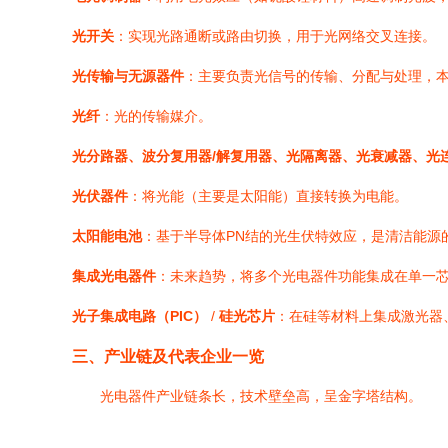
光开关
：实现光路通断或路由切换，用于光网络交叉连接。
光传输与无源器件
：主要负责光信号的传输、分配与处理，
光纤
：光的传输媒介。
光分路器、波分复用器/解复用器、光隔离器、光衰减器、光
光伏器件
：将光能（主要是太阳能）直接转换为电能。
太阳能电池
：基于半导体PN结的光生伏特效应，是清洁能源
集成光电器件
：未来趋势，将多个光电器件功能集成在单一
光子集成电路（PIC）
/
硅光芯片
：在硅等材料上集成激光器
三、产业链及代表企业一览
光电器件产业链条长，技术壁垒高，呈金字塔结构。