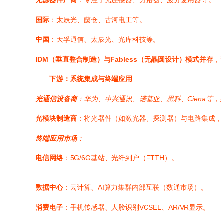
无源器件厂商
：专注于光连接器、分路器、波分复用器等。
国际
：太辰光、藤仓、古河电工等。
中国
：天孚通信、太辰光、光库科技等。
IDM（垂直整合制造）与Fabless（无晶圆设计）模式并存
，
下游：系统集成与终端应用
光通信设备商
：华为、中兴通讯、诺基亚、思科、Ciena等
光模块制造商
：将光器件（如激光器、探测器）与电路集成，
终端应用市场
：
电信网络
：5G/6G基站、光纤到户（FTTH）。
数据中心
：云计算、AI算力集群内部互联（数通市场）。
消费电子
：手机传感器、人脸识别VCSEL、AR/VR显示。