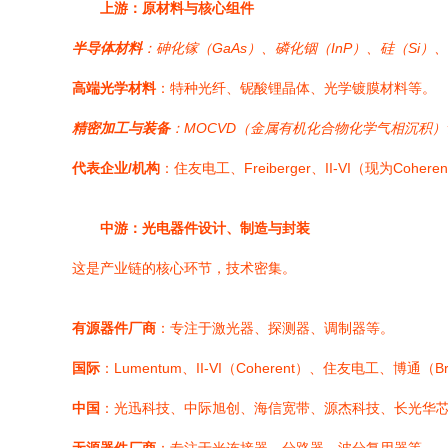
上游：原材料与核心组件
半导体材料
：砷化镓（GaAs）、磷化铟（InP）、硅（Si
高端光学材料
：特种光纤、铌酸锂晶体、光学镀膜材料等。
精密加工与装备
：MOCVD（金属有机化合物化学气相沉积
代表企业/机构
：住友电工、Freiberger、II-VI（现为
中游：光电器件设计、制造与封装
这是产业链的核心环节，技术密集。
有源器件厂商
：专注于激光器、探测器、调制器等。
国际
：Lumentum、II-VI（Coherent）、住友电工、博通（Bro
中国
：光迅科技、中际旭创、海信宽带、源杰科技、长光华