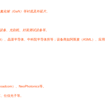
）、氮化镓（GaN）等衬底及外延片。
）设备、光刻机、封装测试设备等。
Coherent）、晶湛半导体、中科院半导体所等；设备商如阿斯麦（ASML）、
adcom）、NeoPhotonics等。
芯、仕佳光子等。